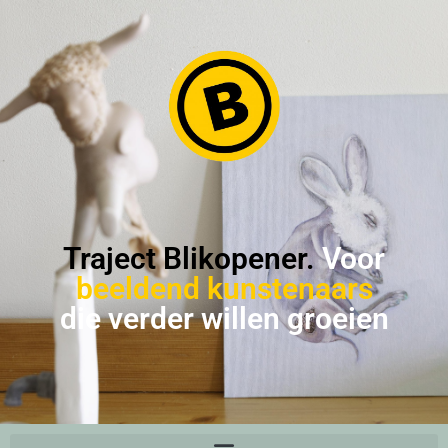
Traject Blikopener.
Voor
beeldend kunstenaars
die verder willen groeien