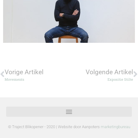
Vorige Artikel
Volgende Artikel
Movements
Expositie Stilte
© Traject Blikopener - 2020 | Website door Aanpoters
marketingbureau