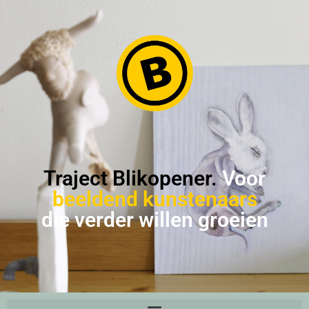
Traject Blikopener.
Voor
beeldend kunstenaars
die verder willen groeien