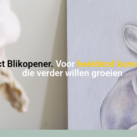
ct Blikopener.
Voor
beeldend kuns
die verder willen groeien