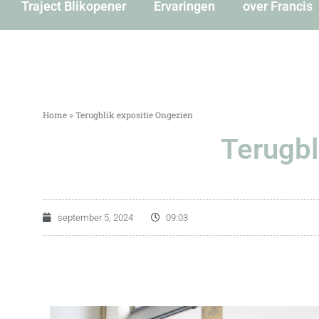
Traject Blikopener
Ervaringen
over Francis
Home
»
Terugblik expositie Ongezien
Terugbl
september 5, 2024
09:03