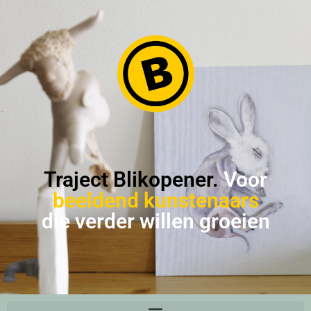
Traject Blikopener.
Voor
beeldend kunstenaars
die verder willen groeien